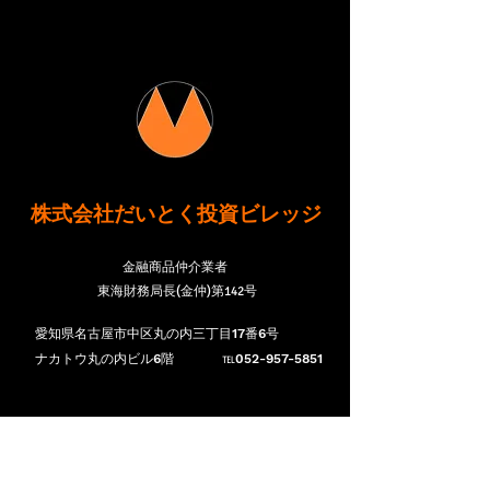
株式会社
だいとく投資ビレッジ
​金融商品仲介業者
東海財務局長(金仲)第142号
愛知県名古屋市中区丸の内三丁目17番6号
​ナカトウ丸の内ビル6階 ​℡052-957-5851